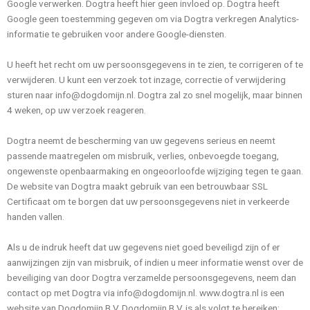
Google verwerken. Dogtra heeft hier geen invloed op. Dogtra heeft
Google geen toestemming gegeven om via Dogtra verkregen Analytics-
informatie te gebruiken voor andere Google-diensten.
U heeft het recht om uw persoonsgegevens in te zien, te corrigeren of te
verwijderen. U kunt een verzoek tot inzage, correctie of verwijdering
sturen naar info@dogdomijn.nl. Dogtra zal zo snel mogelijk, maar binnen
4 weken, op uw verzoek reageren.
Dogtra neemt de bescherming van uw gegevens serieus en neemt
passende maatregelen om misbruik, verlies, onbevoegde toegang,
ongewenste openbaarmaking en ongeoorloofde wijziging tegen te gaan.
De website van Dogtra maakt gebruik van een betrouwbaar SSL
Certificaat om te borgen dat uw persoonsgegevens niet in verkeerde
handen vallen.
Als u de indruk heeft dat uw gegevens niet goed beveiligd zijn of er
aanwijzingen zijn van misbruik, of indien u meer informatie wenst over de
beveiliging van door Dogtra verzamelde persoonsgegevens, neem dan
contact op met Dogtra via info@dogdomijn.nl. www.dogtra.nl is een
website van Dogdomijn B.V. Dogdomijn B.V. is als volgt te bereiken: