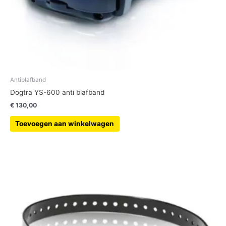
Antiblafband
Dogtra YS-600 anti blafband
€
130,00
Toevoegen aan winkelwagen