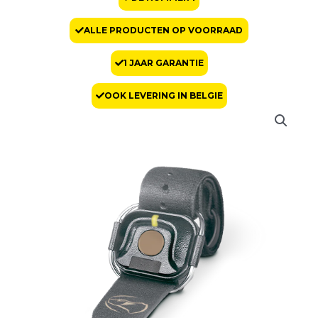
ALLE PRODUCTEN OP VOORRAAD
1 JAAR GARANTIE
OOK LEVERING IN BELGIE
Dogtra
handsfree-
bediening
aantal