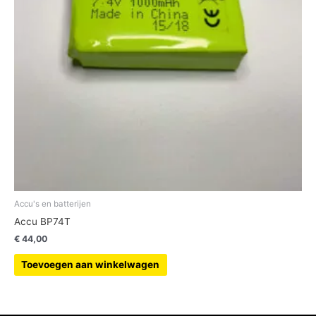
Accu's en batterijen
Accu BP74T
€
44,00
Toevoegen aan winkelwagen