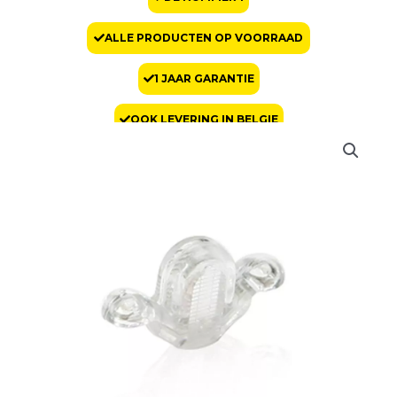
ALLE PRODUCTEN OP VOORRAAD
1 JAAR GARANTIE
OOK LEVERING IN BELGIE
Testlampje
Dogtra
aantal