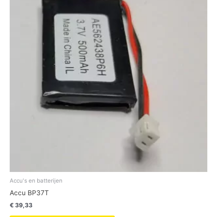
Accu's en batterijen
Accu BP37T
€
39,33