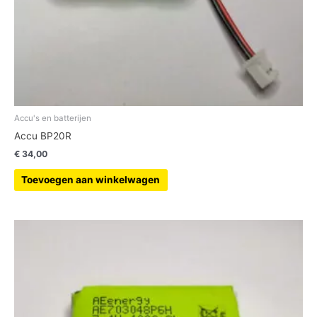
Accu's en batterijen
Accu BP20R
€
34,00
Toevoegen aan winkelwagen